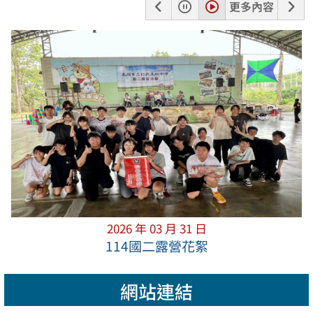
上
暫
播
下
更多內容
一
停
放
一
張
張
2026 年 03 月 31 日
114國二露營花絮
網站連結