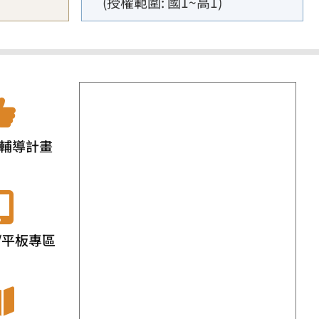
(授權範圍: 國1~高1)
輔導計畫
/平板專區