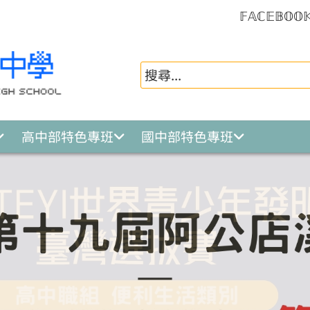
𝔽𝔸ℂ𝔼𝔹𝕆𝕆
高中部特色專班
國中部特色專班