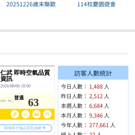
20251226歲末聯歡
114校慶園遊會
訪客人數統計
今日人數：
1,488
人
昨日人數：
2,512
人
本週人數：
6,684
人
本月人數：
9,346
人
今年人數：
277,661
人
線上人數：
22
人