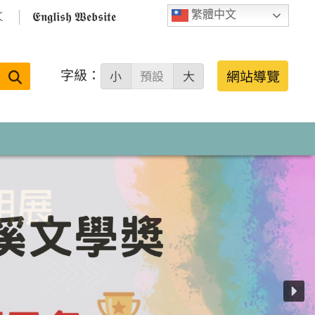

𝕰𝖓𝖌𝖑𝖎𝖘𝖍 𝖂𝖊𝖇𝖘𝖎𝖙𝖊
繁體中文
字級：
送出
網站導覽
小
預設
大
搜
尋：