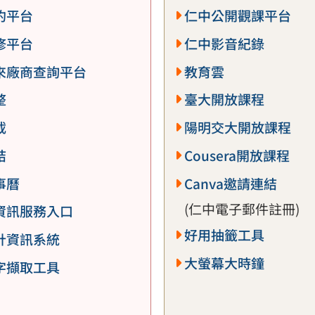
約平台
仁中公開觀課平台
修平台
仁中影音紀錄
來廠商查詢平台
教育雲
整
臺大開放課程
載
陽明交大開放課程
結
Cousera開放課程
事曆
Canva邀請連結
(仁中電子郵件註冊)
資訊服務入口
好用抽籤工具
計資訊系統
大螢幕大時鐘
字擷取工具