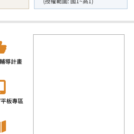
(授權範圍: 國1~高1)
輔導計畫
/平板專區