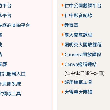
約平台
仁中公開觀課平台
修平台
仁中影音紀錄
來廠商查詢平台
教育雲
整
臺大開放課程
載
陽明交大開放課程
結
Cousera開放課程
事曆
Canva邀請連結
(仁中電子郵件註冊)
資訊服務入口
好用抽籤工具
計資訊系統
大螢幕大時鐘
字擷取工具