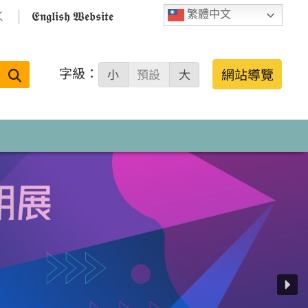

𝕰𝖓𝖌𝖑𝖎𝖘𝖍 𝖂𝖊𝖇𝖘𝖎𝖙𝖊
繁體中文
字級：
送出
網站導覽
小
預設
大
搜
尋：