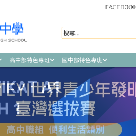
𝔽𝔸ℂ𝔼𝔹𝕆𝕆
高中部特色專班
國中部特色專班