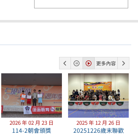
上
暫
播
下
更多內容
一
停
放
一
張
張
2026 年 02 月 23 日
2025 年 12 月 26 日
114-2朝會頒獎
20251226歲末聯歡