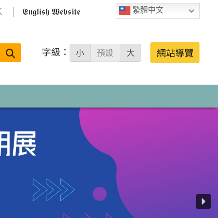

𝕰𝖓𝖌𝖑𝖎𝖘𝖍 𝖂𝖊𝖇𝖘𝖎𝖙𝖊
繁體中文
字級：
送出
網站導覽
小
預設
大
搜
尋：