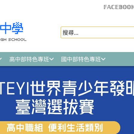
𝔽𝔸ℂ𝔼𝔹𝕆𝕆
高中部特色專班
國中部特色專班