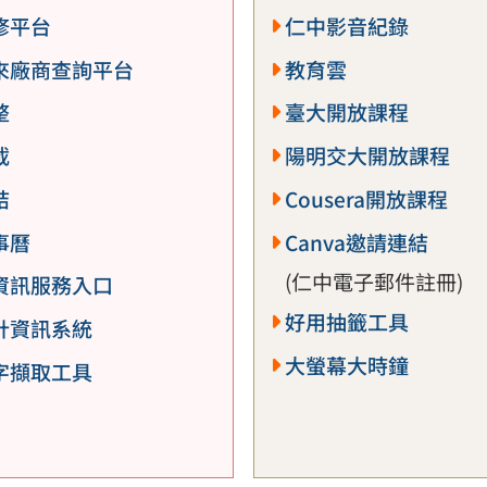
修平台
仁中影音紀錄
來廠商查詢平台
教育雲
整
臺大開放課程
載
陽明交大開放課程
結
Cousera開放課程
事曆
Canva邀請連結
(仁中電子郵件註冊)
資訊服務入口
好用抽籤工具
計資訊系統
大螢幕大時鐘
字擷取工具