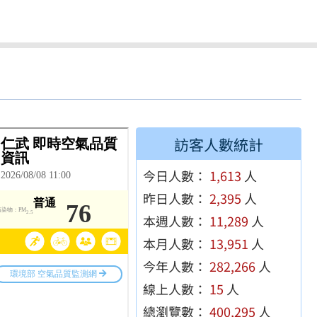
訪客人數統計
今日人數：
1,613
人
昨日人數：
2,395
人
本週人數：
11,289
人
本月人數：
13,951
人
今年人數：
282,266
人
線上人數：
15
人
總瀏覽數：
400,295
人