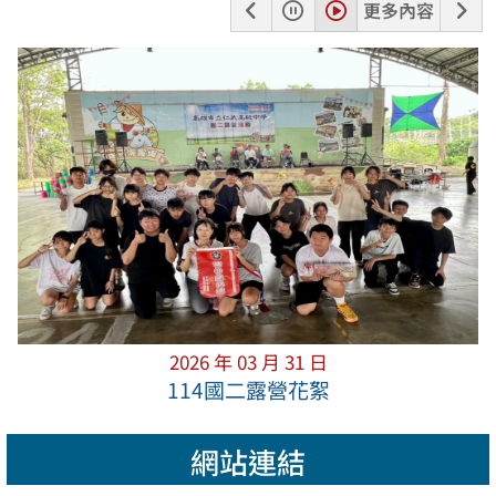
上
暫
播
下
更多內容
一
停
放
一
張
張
2026 年 03 月 31 日
114國二露營花絮
網站連結