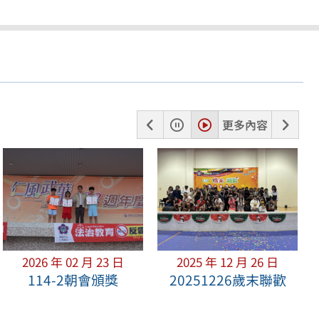
上
暫
播
下
更多內容
一
停
放
一
張
張
2026 年 02 月 23 日
2025 年 12 月 26 日
114-2朝會頒獎
20251226歲末聯歡