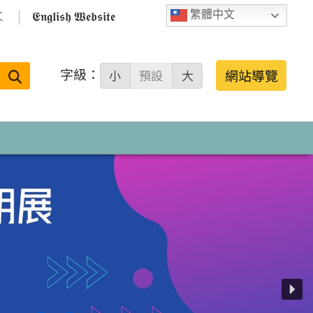

𝕰𝖓𝖌𝖑𝖎𝖘𝖍 𝖂𝖊𝖇𝖘𝖎𝖙𝖊
繁體中文
字級：
送出
網站導覽
小
預設
大
搜
尋：