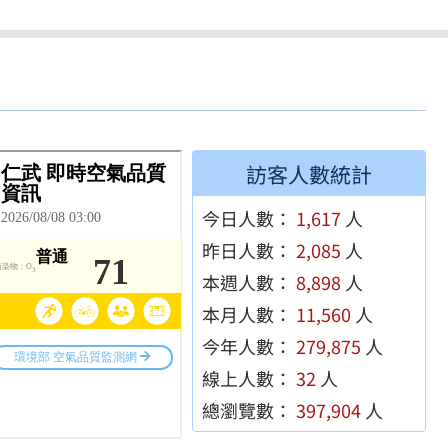
訪客人數統計
今日人數：
1,617
人
昨日人數：
2,085
人
本週人數：
8,898
人
本月人數：
11,560
人
今年人數：
279,875
人
線上人數：
32
人
總瀏覽數：
397,904
人