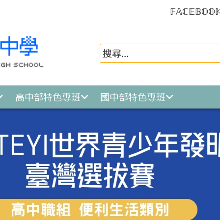
𝔽𝔸ℂ𝔼𝔹𝕆𝕆
高中部特色專班
國中部特色專班