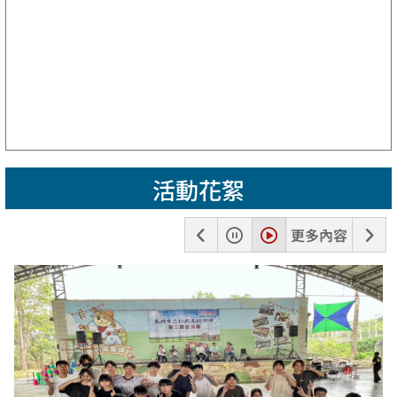
活動花絮
上
暫
播
下
更多內容
一
停
放
一
張
張