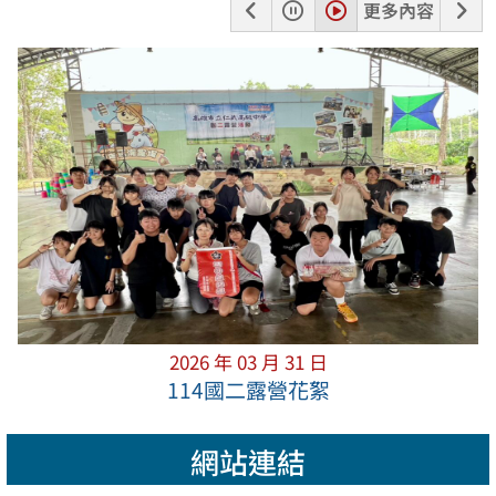
上
暫
播
下
更多內容
一
停
放
一
張
張
2026 年 03 月 31 日
114國二露營花絮
網站連結