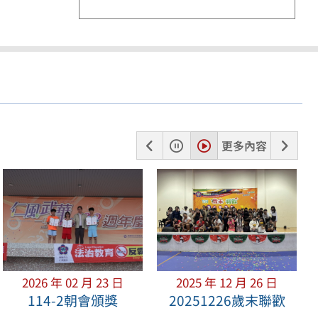
上
暫
播
下
更多內容
一
停
放
一
張
張
2026 年 02 月 23 日
2025 年 12 月 26 日
114-2朝會頒獎
20251226歲末聯歡