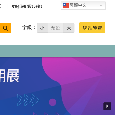

𝕰𝖓𝖌𝖑𝖎𝖘𝖍 𝖂𝖊𝖇𝖘𝖎𝖙𝖊
繁體中文
字級：
送出
網站導覽
小
預設
大
搜
尋：