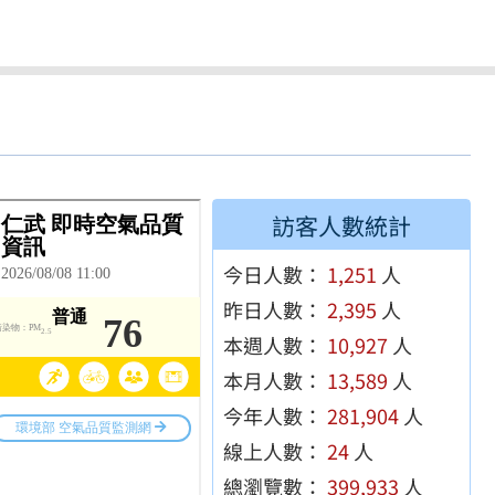
訪客人數統計
今日人數：
1,251
人
昨日人數：
2,395
人
本週人數：
10,927
人
本月人數：
13,589
人
今年人數：
281,904
人
線上人數：
24
人
總瀏覽數：
399,933
人