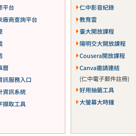
修平台
仁中影音紀錄
來廠商查詢平台
教育雲
整
臺大開放課程
載
陽明交大開放課程
結
Cousera開放課程
事曆
Canva邀請連結
(仁中電子郵件註冊)
資訊服務入口
好用抽籤工具
計資訊系統
大螢幕大時鐘
字擷取工具