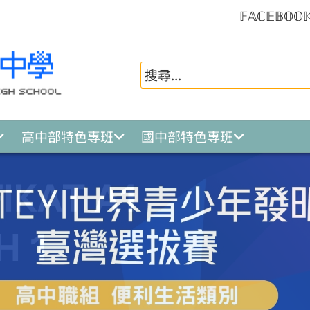
𝔽𝔸ℂ𝔼𝔹𝕆𝕆
高中部特色專班
國中部特色專班