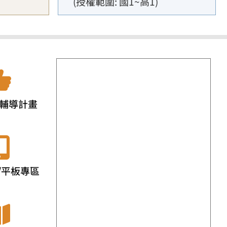
(授權範圍: 國1~高1)
輔導計畫
/平板專區