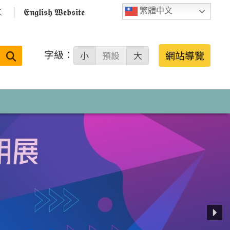

𝕰𝖓𝖌𝖑𝖎𝖘𝖍 𝖂𝖊𝖇𝖘𝖎𝖙𝖊
繁體中文
字級：
送出
網站導覽
小
預設
大
搜
尋：