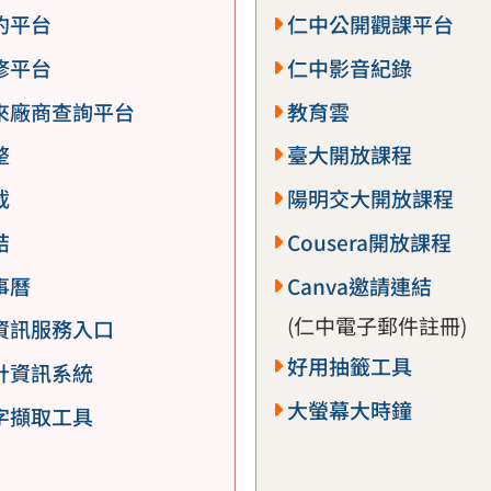
約平台
仁中公開觀課平台
修平台
仁中影音紀錄
來廠商查詢平台
教育雲
整
臺大開放課程
載
陽明交大開放課程
結
Cousera開放課程
事曆
Canva邀請連結
(仁中電子郵件註冊)
資訊服務入口
好用抽籤工具
計資訊系統
大螢幕大時鐘
字擷取工具