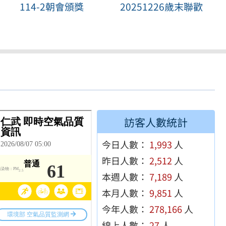
114-2朝會頒獎
20251226歲末聯歡
訪客人數統計
今日人數：
1,993
人
昨日人數：
2,512
人
本週人數：
7,189
人
本月人數：
9,851
人
今年人數：
278,166
人
線上人數：
27
人