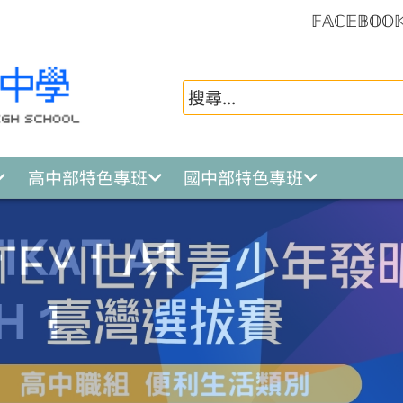
𝔽𝔸ℂ𝔼𝔹𝕆𝕆
高中部特色專班
國中部特色專班