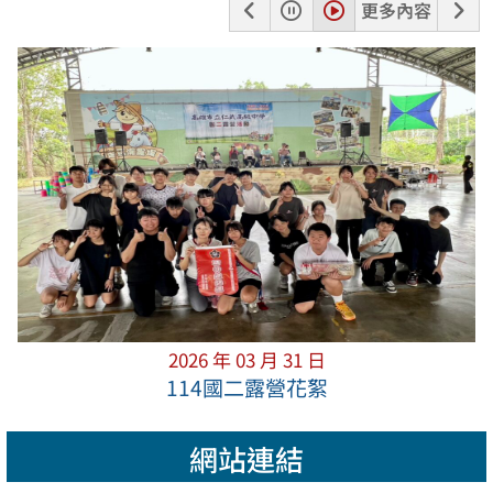
上
暫
播
下
更多內容
一
停
放
一
張
張
2026 年 03 月 31 日
114國二露營花絮
網站連結