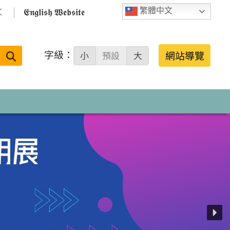

𝕰𝖓𝖌𝖑𝖎𝖘𝖍 𝖂𝖊𝖇𝖘𝖎𝖙𝖊
繁體中文
字級：
送出
網站導覽
小
預設
大
搜
尋：