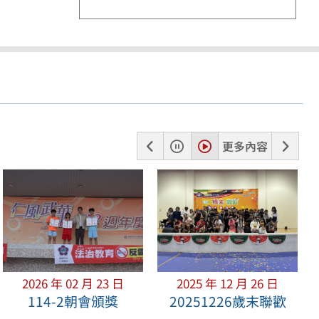
上
暫
播
下
更多內容
一
停
放
一
張
張
2026 年 02 月 23 日
2025 年 12 月 26 日
114-2朝會頒獎
20251226歲末聯歡