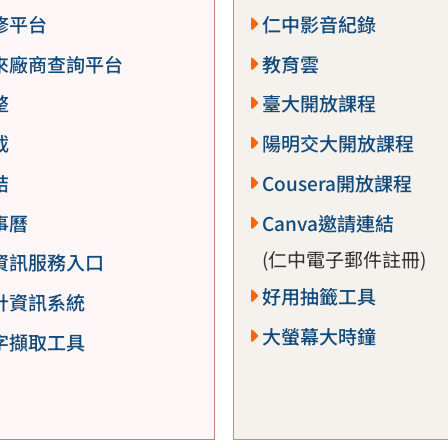
修平台
仁中影音紀錄
來廠商查詢平台
教育雲
整
臺大開放課程
載
陽明交大開放課程
結
Cousera開放課程
事曆
Canva邀請連結
(仁中電子郵件註冊)
資訊服務入口
好用抽籤工具
計資訊系統
大螢幕大時鐘
字擷取工具