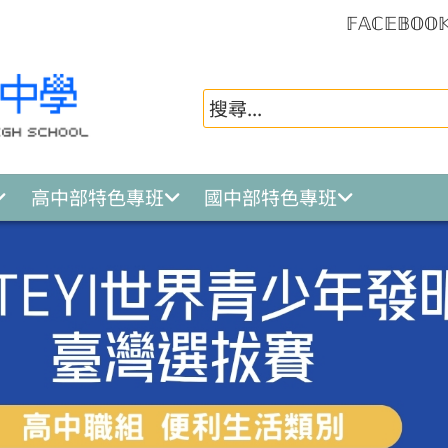
𝔽𝔸ℂ𝔼𝔹𝕆𝕆
高中部特色專班
國中部特色專班