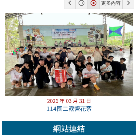
上
暫
播
下
更多內容
一
停
放
一
張
張
2026 年 03 月 31 日
114國二露營花絮
網站連結