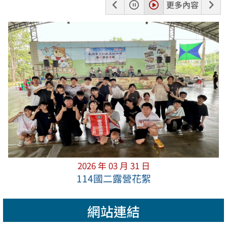
上
暫
播
下
更多內容
一
停
放
一
張
張
2026 年 03 月 31 日
114國二露營花絮
網站連結