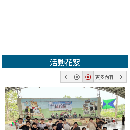
活動花絮
上
暫
播
下
更多內容
一
停
放
一
張
張