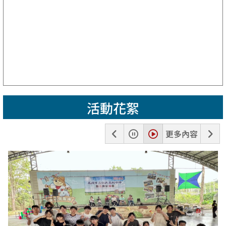
活動花絮
上
暫
播
下
更多內容
一
停
放
一
張
張