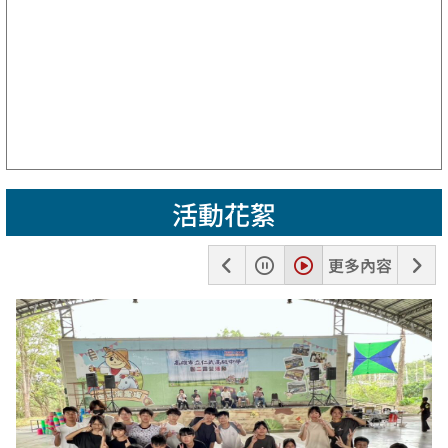
活動花絮
上
暫
播
下
更多內容
一
停
放
一
張
張