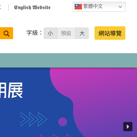

𝕰𝖓𝖌𝖑𝖎𝖘𝖍 𝖂𝖊𝖇𝖘𝖎𝖙𝖊
繁體中文
字級：
送出
網站導覽
小
預設
大
搜
尋：