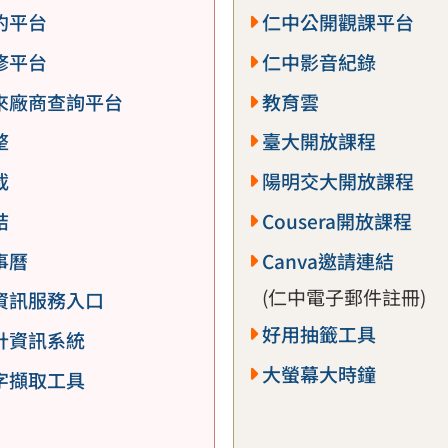
約平台
仁中公開觀課平台
修平台
仁中影音紀錄
來廠商查詢平台
教育雲
整
臺大開放課程
載
陽明交大開放課程
結
Cousera開放課程
事曆
Canva邀請連結
(仁中電子郵件註冊)
資訊服務入口
好用抽籤工具
計資訊系統
大螢幕大時鐘
字擷取工具