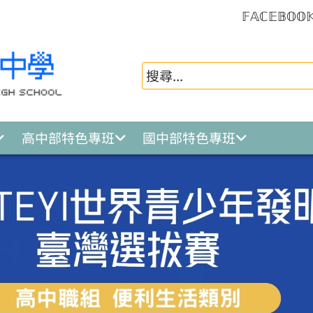
𝔽𝔸ℂ𝔼𝔹𝕆𝕆
高中部特色專班
國中部特色專班