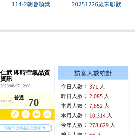
114-2朝會頒獎
20251226歲末聯歡
訪客人數統計
今日人數：
371
人
昨日人數：
2,085
人
本週人數：
7,652
人
本月人數：
10,314
人
今年人數：
278,629
人
線上人數：
55
人