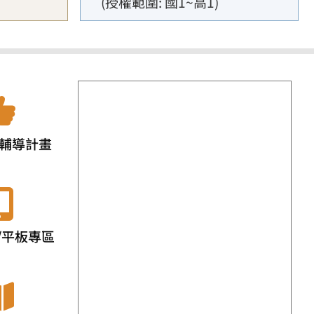
(授權範圍: 國1~高1)
輔導計畫
/平板專區