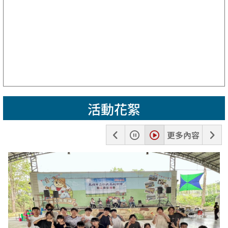
活動花絮
上
暫
播
下
更多內容
一
停
放
一
張
張