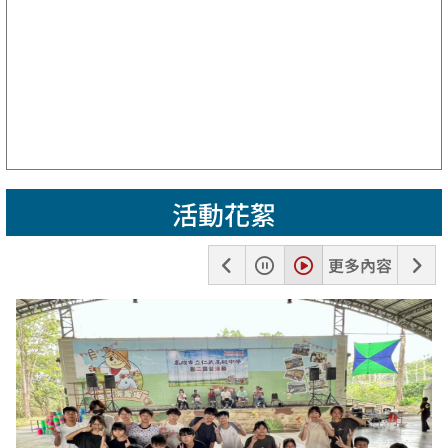
活動花絮
上
暫
播
下
更多內容
一
停
放
一
張
張