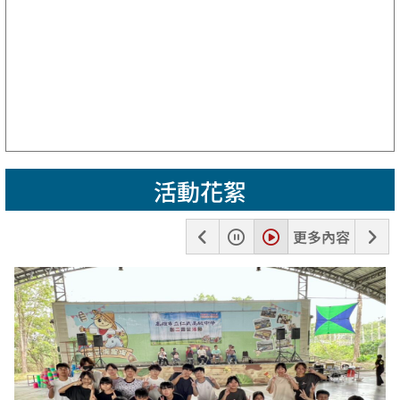
活動花絮
上
暫
播
下
更多內容
一
停
放
一
張
張