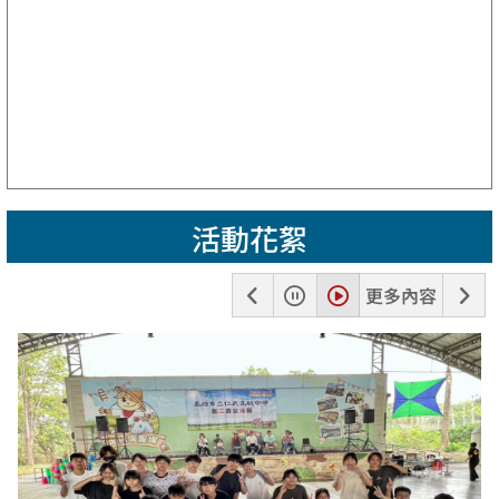
活動花絮
上
暫
播
下
更多內容
一
停
放
一
張
張