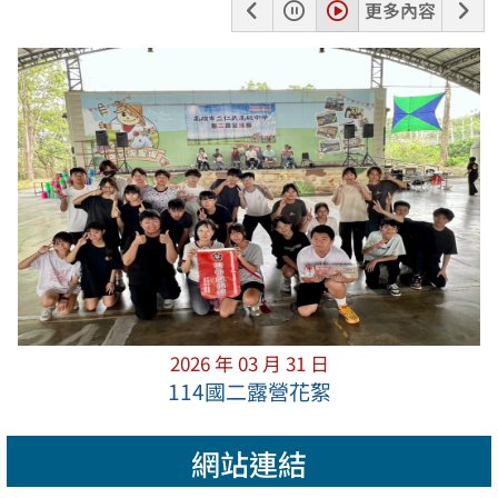
上
暫
播
下
更多內容
一
停
放
一
張
張
2026 年 03 月 31 日
114國二露營花絮
網站連結