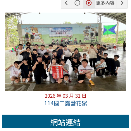
上
暫
播
下
更多內容
一
停
放
一
張
張
2026 年 03 月 31 日
114國二露營花絮
網站連結