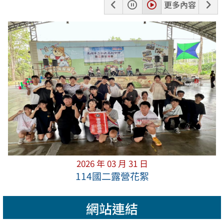
上
暫
播
下
更多內容
一
停
放
一
張
張
2026 年 03 月 31 日
114國二露營花絮
網站連結