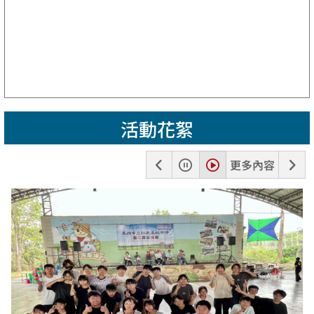
活動花絮
上
暫
播
下
更多內容
一
停
放
一
張
張