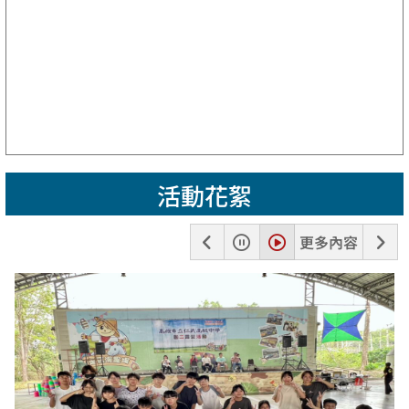
活動花絮
上
暫
播
下
更多內容
一
停
放
一
張
張