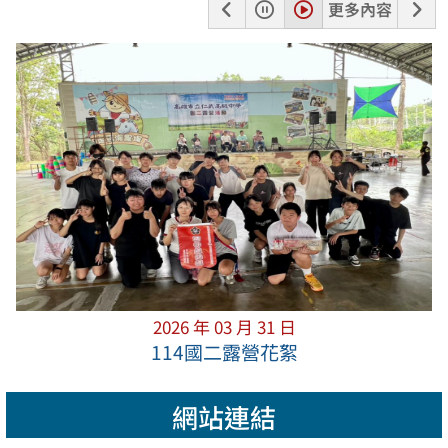
上
暫
播
下
更多內容
一
停
放
一
張
張
2026 年 03 月 31 日
114國二露營花絮
網站連結