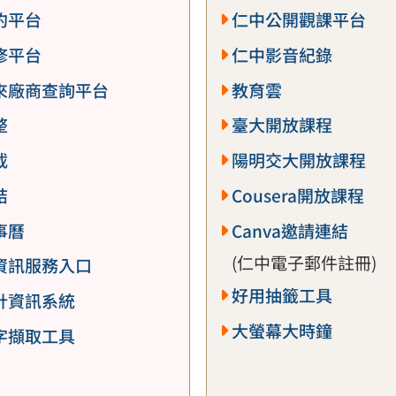
約平台
仁中公開觀課平台
修平台
仁中影音紀錄
來廠商查詢平台
教育雲
整
臺大開放課程
載
陽明交大開放課程
結
Cousera開放課程
事曆
Canva邀請連結
(仁中電子郵件註冊)
資訊服務入口
好用抽籤工具
計資訊系統
大螢幕大時鐘
字擷取工具