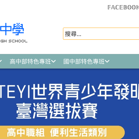
𝔽𝔸ℂ𝔼𝔹𝕆𝕆
高中部特色專班
國中部特色專班