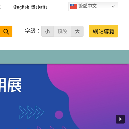

𝕰𝖓𝖌𝖑𝖎𝖘𝖍 𝖂𝖊𝖇𝖘𝖎𝖙𝖊
繁體中文
字級：
送出
網站導覽
小
預設
大
搜
尋：