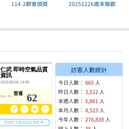
114-2朝會頒獎
20251226歲末聯歡
訪客人數統計
今日人數：
665
人
昨日人數：
2,512
人
本週人數：
5,861
人
本月人數：
8,523
人
今年人數：
276,838
人
線上人數：
35
人