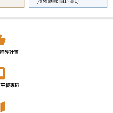
(授權範圍: 國1~高1)
輔導計畫
/平板專區