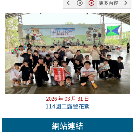
上
暫
播
下
更多內容
一
停
放
一
張
張
2026 年 03 月 31 日
114國二露營花絮
網站連結