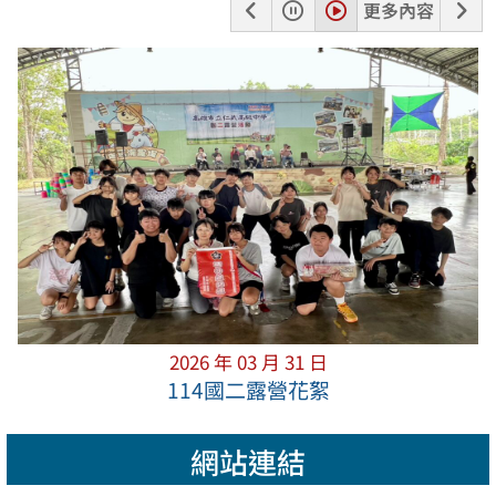
上
暫
播
下
更多內容
一
停
放
一
張
張
2026 年 03 月 31 日
114國二露營花絮
網站連結