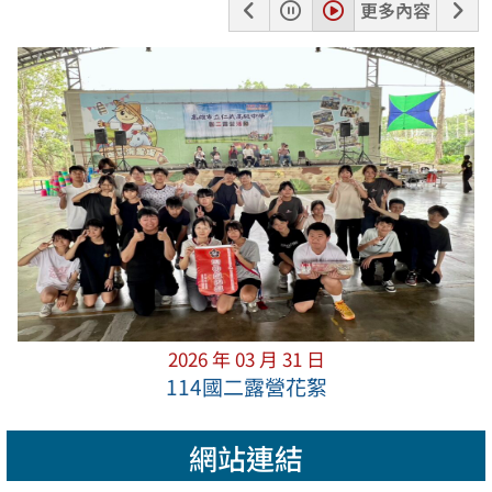
上
暫
播
下
更多內容
一
停
放
一
張
張
2026 年 03 月 31 日
114國二露營花絮
網站連結