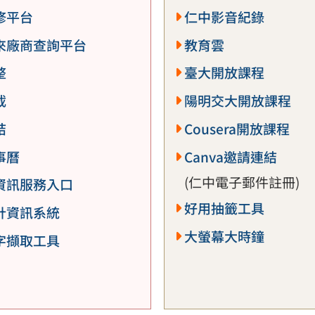
修平台
仁中影音紀錄
來廠商查詢平台
教育雲
整
臺大開放課程
載
陽明交大開放課程
結
Cousera開放課程
事曆
Canva邀請連結
(仁中電子郵件註冊)
資訊服務入口
好用抽籤工具
計資訊系統
大螢幕大時鐘
字擷取工具