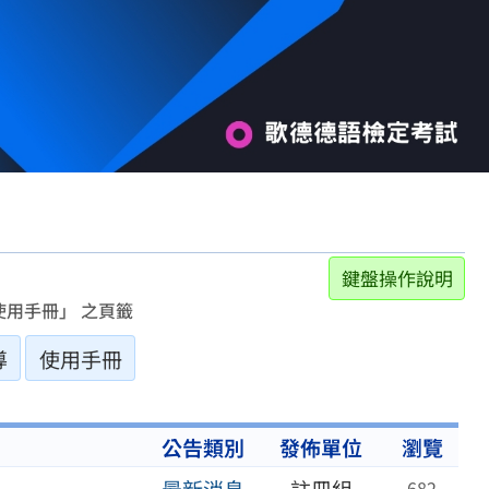
鍵盤操作說明
用手冊」 之頁籤
導
使用手冊
公告類別
發佈單位
瀏覽
682