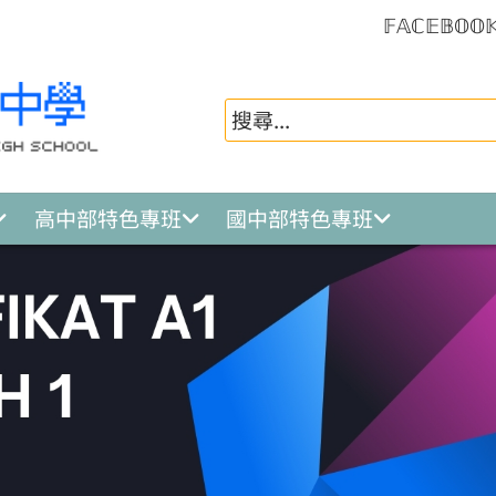
𝔽𝔸ℂ𝔼𝔹𝕆𝕆
高中部特色專班
國中部特色專班