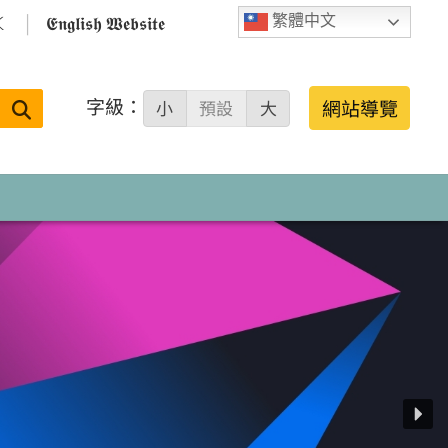

𝕰𝖓𝖌𝖑𝖎𝖘𝖍 𝖂𝖊𝖇𝖘𝖎𝖙𝖊
繁體中文
字級：
送出
網站導覽
小
預設
大
搜
尋：