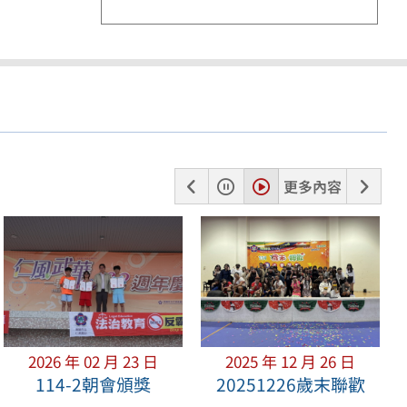
上
暫
播
下
更多內容
一
停
放
一
張
張
2026 年 02 月 23 日
2025 年 12 月 26 日
114-2朝會頒獎
20251226歲末聯歡