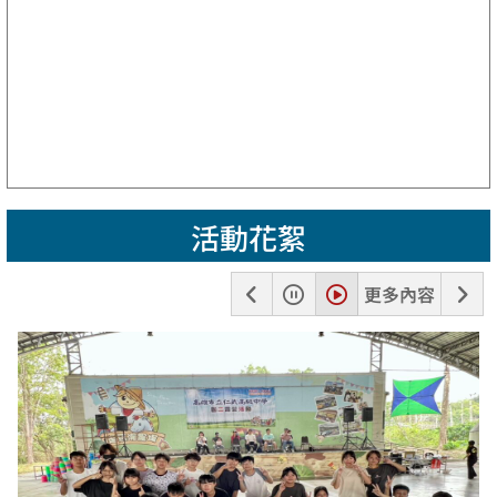
活動花絮
上
暫
播
下
更多內容
一
停
放
一
張
張