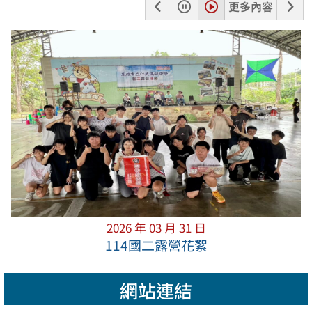
上
暫
播
下
更多內容
一
停
放
一
張
張
2026 年 03 月 31 日
114國二露營花絮
網站連結