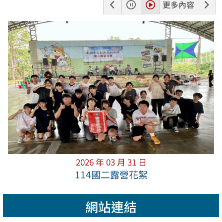
上
暫
播
下
更多內容
一
停
放
一
張
張
2026 年 03 月 31 日
114國二露營花絮
網站連結