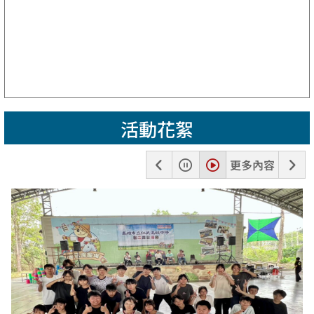
活動花絮
上
暫
播
下
更多內容
一
停
放
一
張
張