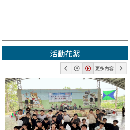
活動花絮
上
暫
播
下
更多內容
一
停
放
一
張
張