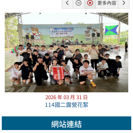
上
暫
播
下
更多內容
一
停
放
一
張
張
2026 年 03 月 31 日
114國二露營花絮
網站連結