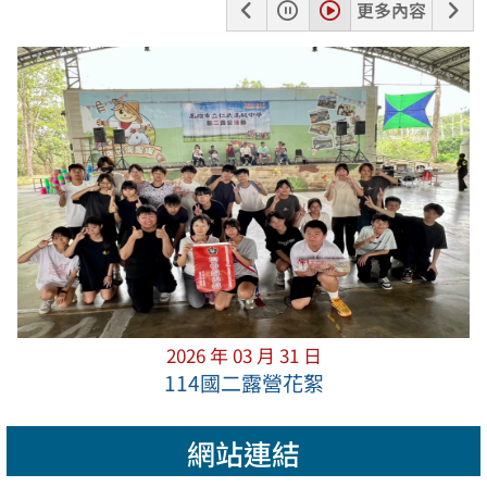
上
暫
播
下
更多內容
一
停
放
一
張
張
2026 年 03 月 31 日
114國二露營花絮
網站連結