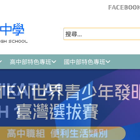
𝔽𝔸ℂ𝔼𝔹𝕆𝕆
高中部特色專班
國中部特色專班