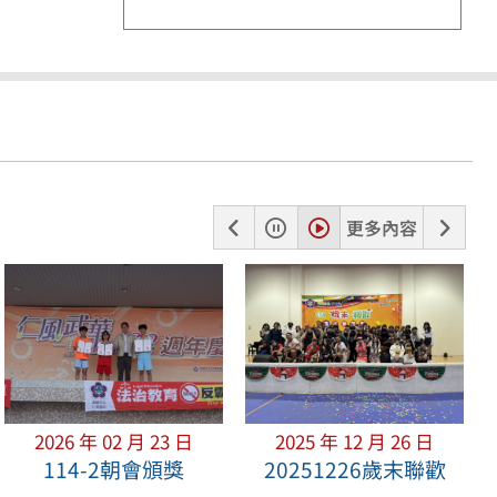
上
暫
播
下
更多內容
一
停
放
一
張
張
2026 年 02 月 23 日
2025 年 12 月 26 日
114-2朝會頒獎
20251226歲末聯歡