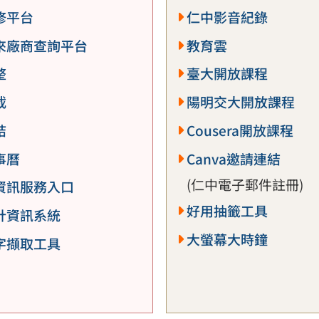
修平台
仁中影音紀錄
來廠商查詢平台
教育雲
整
臺大開放課程
載
陽明交大開放課程
結
Cousera開放課程
事曆
Canva邀請連結
(仁中電子郵件註冊)
資訊服務入口
好用抽籤工具
計資訊系統
大螢幕大時鐘
字擷取工具