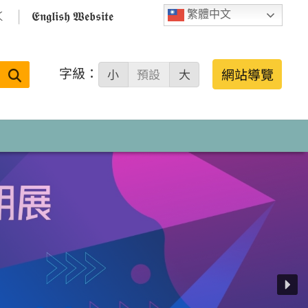

𝕰𝖓𝖌𝖑𝖎𝖘𝖍 𝖂𝖊𝖇𝖘𝖎𝖙𝖊
繁體中文
字級：
送出
網站導覽
小
預設
大
搜
尋：