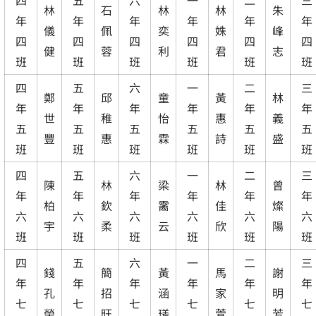
林
石
林
林
朱
年
年
年
年
年
年
儀
佩
奕
姝
峰
四
四
四
四
四
四
健
蓉
利
君
志
班
班
班
班
班
班
四
五
六
一
二
三
鄭
邱
童
黃
林
年
年
年
年
年
年
世
稚
怡
惠
義
五
五
五
五
五
五
豐
惠
霖
詩
盛
班
班
班
班
班
班
四
五
六
一
二
三
陳
林
梁
林
曾
年
年
年
年
年
年
柏
欽
霱
佳
燦
六
六
六
六
六
六
宇
柔
云
欣
陽
班
班
班
班
班
班
四
五
六
一
二
三
錢
簡
黃
馬
謝
年
年
年
年
年
年
孔
招
涵
家
明
七
七
七
七
七
七
榮
旺
瑳
萱
芳