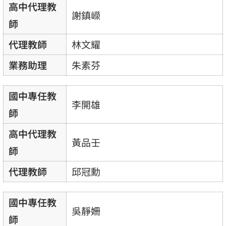
高中代理教
謝鎮嶸
師
代理教師
林文耀
業務助理
朱素芬
國中專任教
李開雄
師
高中代理教
黃品壬
師
代理教師
邱冠勳
國中專任教
吳靜姍
師