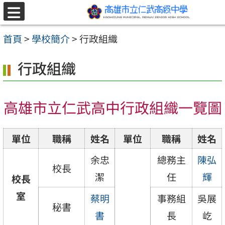
跳至主要內容區
選
單
首頁
>
學校簡介
>
行政組織
行政組織
高雄市立仁武高中行政組織一覽圖
單位
職稱
姓名
單位
職稱
姓名
余忠
總務主
陳弘
校長
潔
任
輝
校長
室
蔡明
事務組
吳展
秘書
書
長
屹