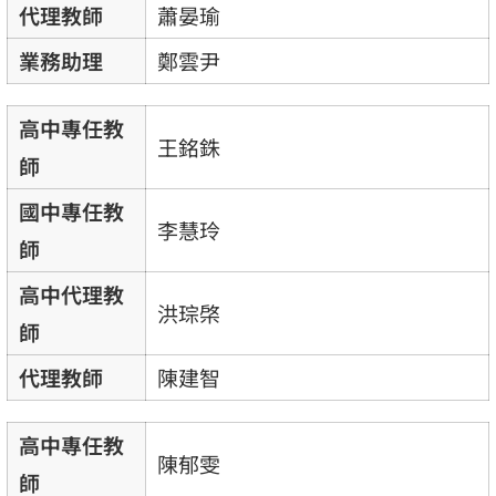
代理教師
蕭晏瑜
業務助理
鄭雲尹
高中專任教
王銘銖
師
國中專任教
李慧玲
師
高中代理教
洪琮棨
師
代理教師
陳建智
高中專任教
陳郁雯
師