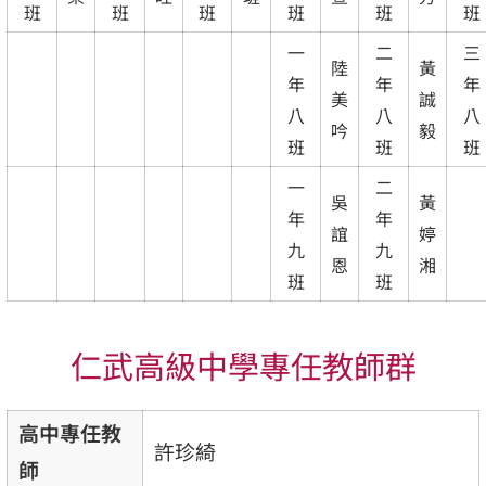
班
班
班
班
班
班
一
二
三
陸
黃
年
年
年
美
誠
八
八
八
吟
毅
班
班
班
一
二
吳
黃
年
年
誼
婷
九
九
恩
湘
班
班
仁武高級中學專任教師群
高中專任教
許珍綺
師