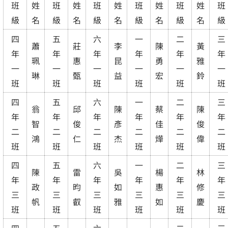
班
姓
班
姓
班
姓
班
姓
班
姓
班
級
名
級
名
級
名
級
名
級
名
級
四
五
六
一
二
三
蕭
莊
李
陳
黃
年
年
年
年
年
年
珮
惠
昆
勇
雅
一
一
一
一
一
一
琳
甄
益
宏
鈴
班
班
班
班
班
班
四
五
六
一
二
三
翁
邱
陳
蔡
陳
年
年
年
年
年
年
智
俊
彥
佳
俊
二
二
二
二
二
二
鴻
仁
杰
燁
偉
班
班
班
班
班
班
四
五
六
一
二
三
陳
雷
吳
楊
林
年
年
年
年
年
年
政
昀
如
惠
修
三
三
三
三
三
三
帆
叡
雅
如
慶
班
班
班
班
班
班
四
五
六
一
二
三