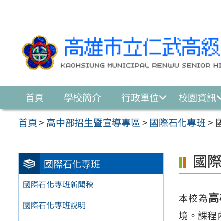
跳至主要內容區
首頁
學校簡介
行政單位
校園資訊
首頁
>
高中部招生暨宣導專區
>
國際石化專班
>
國
國際石化專班
國際石化專班新聞稿
高
本校為
國際石化專班說明
境。課程