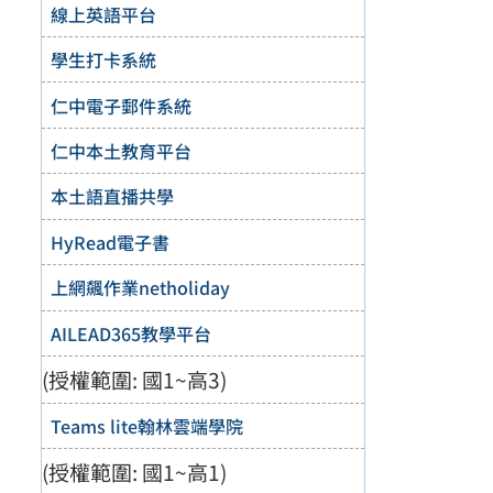
線上英語平台
學生打卡系統
仁中電子郵件系統
仁中本土教育平台
本土語直播共學
HyRead電子書
上網飆作業netholiday
AILEAD365教學平台
(授權範圍: 國1~高3)
Teams lite翰林雲端學院
(授權範圍: 國1~高1)