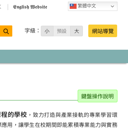

𝕰𝖓𝖌𝖑𝖎𝖘𝖍 𝖂𝖊𝖇𝖘𝖎𝖙𝖊
繁體中文
字級：
送出
網站導覽
小
預設
大
搜
尋：
鍵盤操作說明
課程的學校
，致力打造與產業接軌的專業學習環
際應用，讓學生在校期間即能累積專業能力與實務