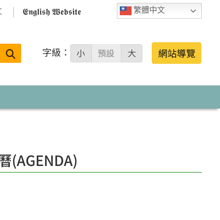

𝕰𝖓𝖌𝖑𝖎𝖘𝖍 𝖂𝖊𝖇𝖘𝖎𝖙𝖊
繁體中文
字級：
送出
網站導覽
小
預設
大
搜
尋：
曆(AGENDA)