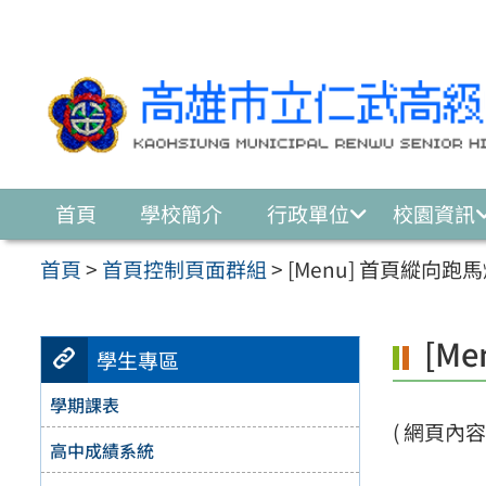
跳至主要內容區
首頁
學校簡介
行政單位
校園資訊
首頁
>
首頁控制頁面群組
>
[Menu] 首頁縱向跑馬燈
[Me
學生專區
學期課表
( 網頁內容建
高中成績系統