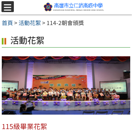
跳至主要內容區
選
單
首頁
>
活動花絮
>
114-2朝會頒獎
活動花絮
115級畢業花絮