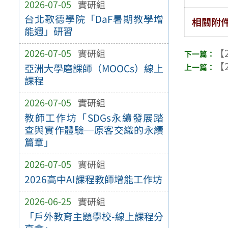
2026-07-05
實研組
台北歌德學院「DaF暑期教學增
相關附
能週」研習
【2
2026-07-05
實研組
【2
亞洲大學磨課師（MOOCs）線上
課程
2026-07-05
實研組
教師工作坊「SDGs永續發展踏
查與實作體驗─原客交織的永續
篇章」
2026-07-05
實研組
2026高中AI課程教師增能工作坊
2026-06-25
實研組
「戶外教育主題學校-線上課程分