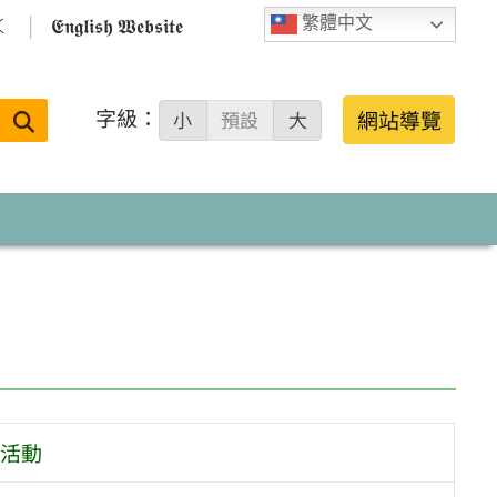

𝕰𝖓𝖌𝖑𝖎𝖘𝖍 𝖂𝖊𝖇𝖘𝖎𝖙𝖊
繁體中文
字級：
送出
網站導覽
小
預設
大
搜
尋：
活動