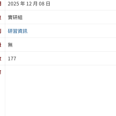
期
2025 年 12 月 08 日
位
實研組
別
研習資訊
級
無
數
177
容