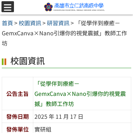
跳至主要內容區
選
單
首頁
>
校園資訊
>
研習資訊
>
「從學伴到療癒－
GemxCanva×Nano引爆你的視覺震撼」教師工作
坊
校園資訊
「從學伴到療癒－
公告主旨
GemxCanva×Nano引爆你的視覺震
撼」教師工作坊
發佈日期
2025 年 11 月 17 日
發佈單位
實研組