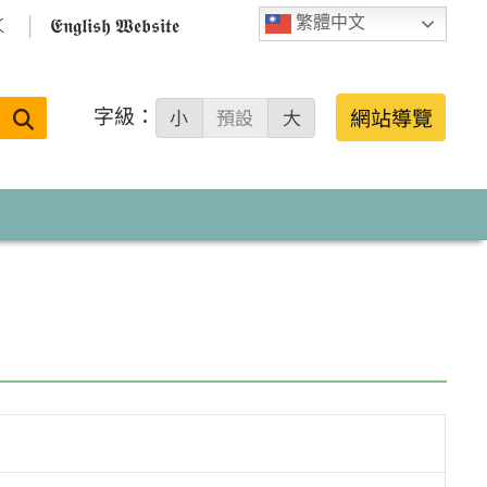

𝕰𝖓𝖌𝖑𝖎𝖘𝖍 𝖂𝖊𝖇𝖘𝖎𝖙𝖊
繁體中文
字級：
送出
網站導覽
小
預設
大
搜
尋：