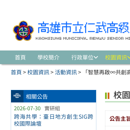
跳至主要內容區
首頁
學校簡介
行政單位
校園資訊
首頁
>
校園資訊
>
活動資訊
>
「智慧再啟∞共創
校
相關公告
2026-07-30
實研組
跨海共學：臺日地方創生SIG跨
公告主
校國際論壇