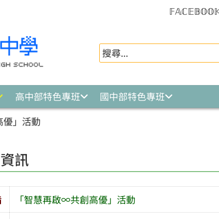
𝔽𝔸ℂ𝔼𝔹𝕆𝕆
高中部特色專班
國中部特色專班
高優」活動
園資訊
旨
「智慧再啟∞共創高優」活動