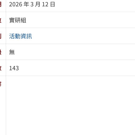
期
2026 年 3 月 12 日
位
實研組
別
活動資訊
級
無
數
143
容