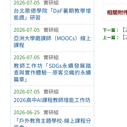
2026-07-05
實研組
台北歌德學院「DaF暑期教學增
相關附
能週」研習
【2
2026-07-05
實研組
【2
亞洲大學磨課師（MOOCs）線上
課程
2026-07-05
實研組
教師工作坊「SDGs永續發展踏
查與實作體驗─原客交織的永續
篇章」
2026-07-05
實研組
2026高中AI課程教師增能工作坊
2026-06-25
實研組
「戶外教育主題學校-線上課程分