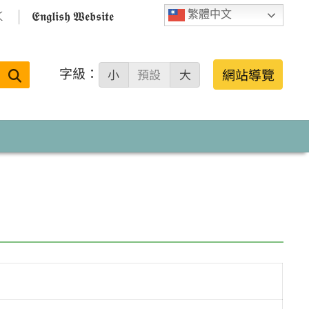

𝕰𝖓𝖌𝖑𝖎𝖘𝖍 𝖂𝖊𝖇𝖘𝖎𝖙𝖊
繁體中文
字級：
送出
網站導覽
小
預設
大
搜
尋：