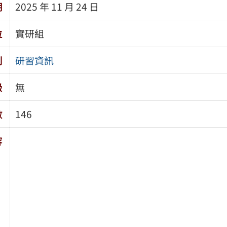
期
2025 年 11 月 24 日
位
實研組
別
研習資訊
級
無
數
146
容