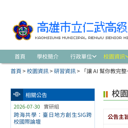
跳至主要內容區
首頁
學校簡介
行政單位
校園資訊
首頁
>
校園資訊
>
研習資訊
>
「讓 AI 幫你教完整
校
相關公告
2026-07-30
實研組
跨海共學：臺日地方創生SIG跨
公告主
校國際論壇