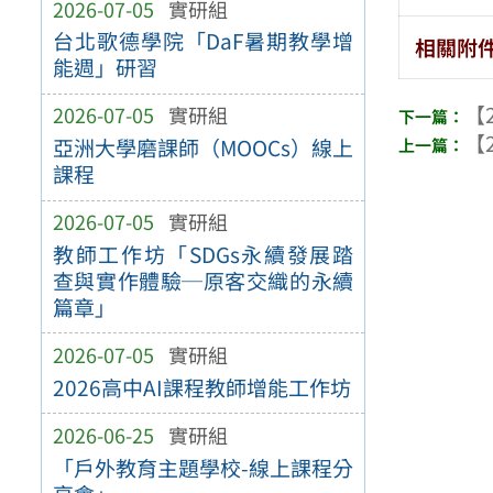
2026-07-05
實研組
台北歌德學院「DaF暑期教學增
相關附
能週」研習
【2
2026-07-05
實研組
【2
亞洲大學磨課師（MOOCs）線上
課程
2026-07-05
實研組
教師工作坊「SDGs永續發展踏
查與實作體驗─原客交織的永續
篇章」
2026-07-05
實研組
2026高中AI課程教師增能工作坊
2026-06-25
實研組
「戶外教育主題學校-線上課程分