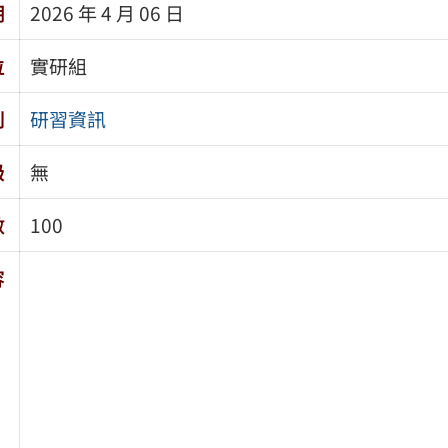
期
2026 年 4 月 06 日
位
實研組
別
研習資訊
級
無
數
100
容