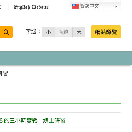

𝕰𝖓𝖌𝖑𝖎𝖘𝖍 𝖂𝖊𝖇𝖘𝖎𝖙𝖊
繁體中文
字級：
送出
網站導覽
小
預設
大
搜
尋：
研習
 GAS 的三小時實戰」線上研習